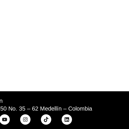
ón
 50 No. 35 – 62 Medellín – Colombia
Y
I
T
L
o
n
i
i
u
s
k
n