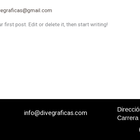
vegraficas@gmail.com
irst post. Edit or delete it, then start writing!
Correo Electrónico
Direcci
info@divegraficas.com
Carrera
1